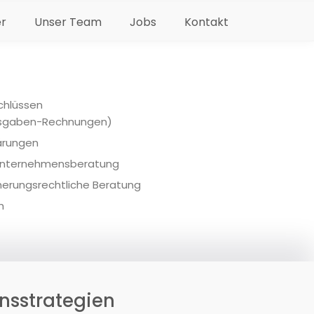
en
er
Unser Team
Jobs
Kontakt
chlüssen
usgaben-Rechnungen)
lärungen
 Unternehmensberatung
cherungsrechtliche Beratung
h
sstrategien